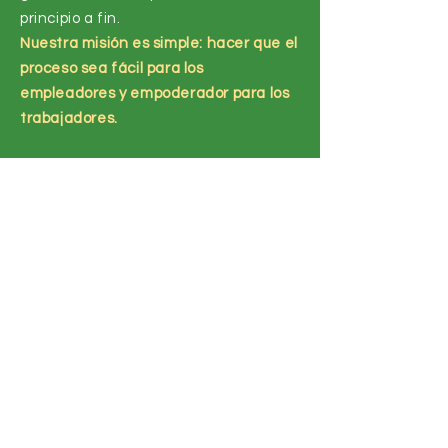
principio a fin.
Nuestra misión es simple: hacer que el
proceso sea fácil para los
empleadores y empoderador para los
trabajadores.
Reclutamiento
Conectándolo con
trabajadores agrícolas
altamente calificados y
confiables mientras tomamos
todas las precauciones para
evitar el fraude.