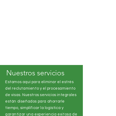
calificados a través del programa
de visas H-2. Desde 2010, hemos
ayudado a cientos de empresas a
encontrar la fuerza laboral
confiable que necesitan y
brindamos a miles de trabajadores
oportunidades que cambiaron sus
vidas en los Estados Unidos.
Nuestros servicios
Estamos aquí para eliminar el estrés
del reclutamiento y el procesamiento
de visas. Nuestros servicios integrales
están diseñados para ahorrarle
tiempo, simplificar la logística y
garantizar una experiencia exitosa de