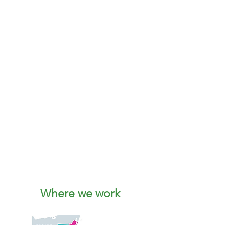
garantizando que reciban apoyo
durante toda su trayectoria.
Transporte
Ofrecemos soluciones de gestión
de fuerza laboral para ayudar a las
empresas a gestionar eficazmente
sus necesidades y recursos de
personal.
Leer más
Where we work