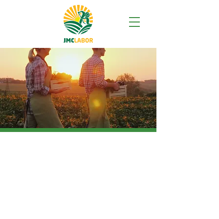
Conectando fuerza
laboral y oportunidades
desde 2010
En JMC Labor, conectamos a
empleadores estadounidenses con
trabajadores agrícolas altamente